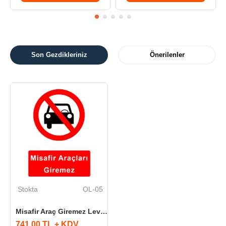
Son Gezdikleriniz
Önerilenler
Stokta
OL-05
Misafir Araç Giremez Levhası Misafir Araçlar Giremez Otopark Tabelası
741,00 TL + KDV