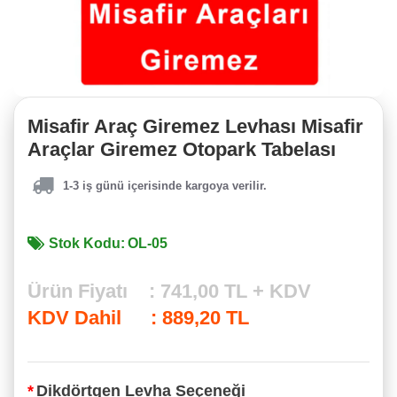
Misafir Araç Giremez Levhası Misafir
Araçlar Giremez Otopark Tabelası
1-3 iş günü içerisinde kargoya verilir.
Stok Kodu:
OL-05
Ürün Fiyatı
:
741,00 TL + KDV
KDV Dahil
:
889,20 TL
Dikdörtgen Levha Seçeneği