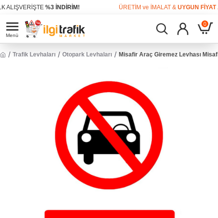
LIŞVERİŞTE
%3 İNDİRİM!
ÜRETİM ve İMALAT &
UYGUN FİYAT AVA
0
Trafik Levhaları
Otopark Levhaları
Misafir Araç Giremez Levhası Misaf